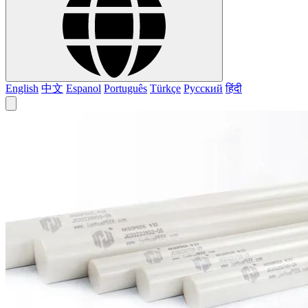
English
中文
Espanol
Português
Türkçe
Русский
हिंदी