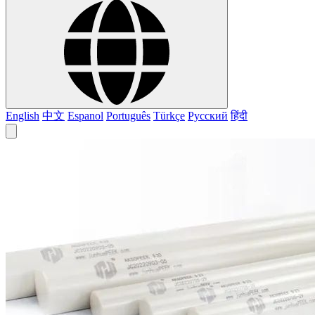
English
中文
Espanol
Português
Türkçe
Русский
हिंदी