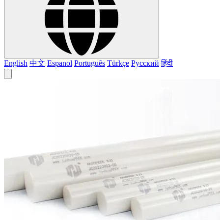
English
中文
Espanol
Português
Türkçe
Русский
हिंदी