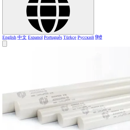
English
中文
Espanol
Português
Türkçe
Русский
हिंदी