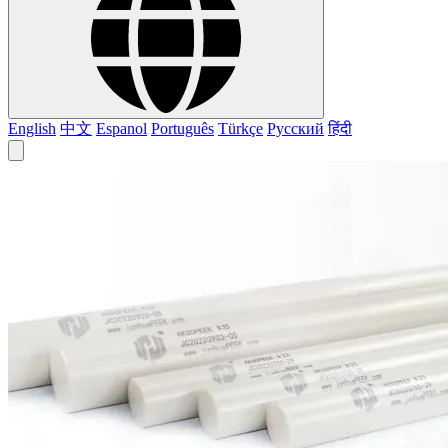
English
中文
Espanol
Português
Türkçe
Русский
हिंदी