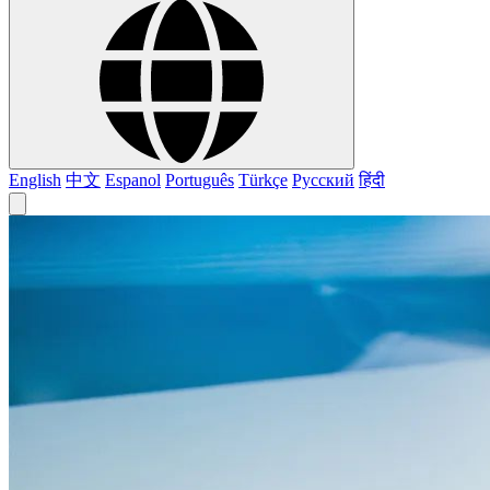
English
中文
Espanol
Português
Türkçe
Русский
हिंदी