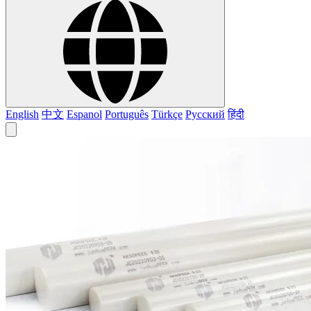
English
中文
Espanol
Português
Türkçe
Русский
हिंदी