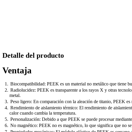
Detalle del producto
Ventaja
Biocompatibilidad: PEEK es un material no metálico que tiene bue
Radiolucidez: PEEK es transparente a los rayos X y otras tecnolog
metal.
Peso ligero: En comparación con la aleación de titanio, PEEK es m
Rendimiento de aislamiento térmico: El rendimiento de aislamiento
calor cuando cambia la temperatura.
Personalización: Debido a que PEEK se puede procesar mediante 
No magnético: PEEK no es magnético, lo que significa que no se
Propiedades mecánicas: El módulo elástico de PEEK es cercano al d