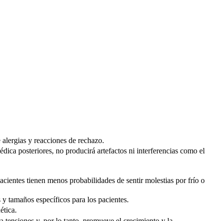
alergias y reacciones de rechazo.
ica posteriores, no producirá artefactos ni interferencias como el
cientes tienen menos probabilidades de sentir molestias por frío o
 tamaños específicos para los pacientes.
ética.
 tensiones y, por lo tanto, promueve el crecimiento y la