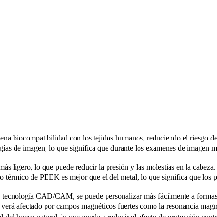
na biocompatibilidad con los tejidos humanos, reduciendo el riesgo de 
ías de imagen, lo que significa que durante los exámenes de imagen méd
ás ligero, lo que puede reducir la presión y las molestias en la cabeza.
 térmico de PEEK es mejor que el del metal, lo que significa que los pa
tecnología CAD/CAM, se puede personalizar más fácilmente a formas y
 verá afectado por campos magnéticos fuertes como la resonancia magn
el hueso natural, lo que ayuda a reducir el efecto de protección contra