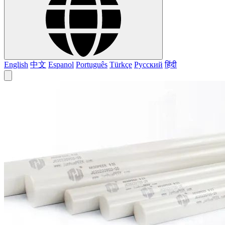
English
中文
Espanol
Português
Türkçe
Русский
हिंदी